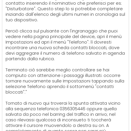
contatto inserendo il nominativo che preferisci per es:
"Disturbatore". Questo step lo si potrebbe completare
iniziando dall'elenco degli ultimi numeri in cronologia sul
tuo dispositivo.
Perciò clicca sul pulsante con l'ingranaggio che puoi
vedere nella pagina principale del device, apri il menù
Impostazioni ed apri il menù "Telefono": lì dovresti
incontrare una nuova scheda contatti bloccati, dove
devi aggregare il numero di telefono salvato in agenda
partendo dalla rubrica.
Terminato ciò sarebbe meglio controllare se hai
compiuto con attenzione i passaggi illustrati: occorre
tornare nuovamente sulle Impostazioni tappando sulla
selezione Telefono aprendo il sottomenù "contatti
bloccati"."
Tornato di nuovo qui troverai la spunta attivata vicino
alla sequenza telefonica 0356305446 oppure quella
salvata da poco nel barring del traffico in arrivo; nel
caso rilevassi qualcosa di inconsueto ti toccherà
attivare il cursore muovendolo a destra su on. A