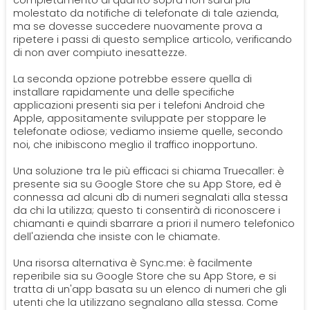
completamento di quanto sopra non sarai più
molestato da notifiche di telefonate di tale azienda,
ma se dovesse succedere nuovamente prova a
ripetere i passi di questo semplice articolo, verificando
di non aver compiuto inesattezze.
La seconda opzione potrebbe essere quella di
installare rapidamente una delle specifiche
applicazioni presenti sia per i telefoni Android che
Apple, appositamente sviluppate per stoppare le
telefonate odiose; vediamo insieme quelle, secondo
noi, che inibiscono meglio il traffico inopportuno.
Una soluzione tra le più efficaci si chiama Truecaller: è
presente sia su Google Store che su App Store, ed è
connessa ad alcuni db di numeri segnalati alla stessa
da chi la utilizza; questo ti consentirà di riconoscere i
chiamanti e quindi sbarrare a priori il numero telefonico
dell'azienda che insiste con le chiamate.
Una risorsa alternativa è Sync.me: è facilmente
reperibile sia su Google Store che su App Store, e si
tratta di un'app basata su un elenco di numeri che gli
utenti che la utilizzano segnalano alla stessa. Come