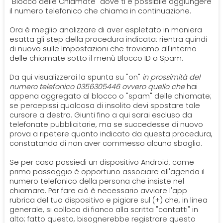
"Blocco delle Chiamate" dove ti è possibile aggiungere
il numero telefonico che chiama in continuazione.
Ora è meglio analizzare di aver espletato in maniera
esatta gli step della procedura indicata: rientra quindi
di nuovo sulle Impostazioni che troviamo all'interno
delle chiamate sotto il menù Blocco ID o Spam.
Da qui visualizzerai la spunta su "on"
in prossimità del
numero telefonico 0356305446 ovvero quello che
hai
appena aggregato al blocco o "spam" delle chiamate;
se percepissi qualcosa di insolito devi spostare tale
cursore a destra. Giunti fino a qui sarai escluso da
telefonate pubblicitarie, ma se succedesse di nuovo
prova a ripetere quanto indicato da questa procedura,
constatando di non aver commesso alcuno sbaglio.
Se per caso possiedi un dispositivo Android, come
primo passaggio è opportuno associare all'agenda il
numero telefonico della persona che insiste nel
chiamare. Per fare ciò è necessario avviare l'app
rubrica del tuo dispositivo e pigiare sul (+) che, in linea
generale, si colloca di fianco alla scritta "contatti" in
alto; fatto questo, bisognerebbe registrare questo