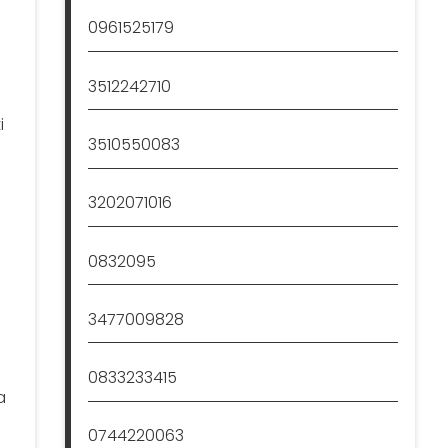
0961525179
l
3512242710
i
3510550083
3202071016
0832095
3477009828
0833233415
a
0744220063