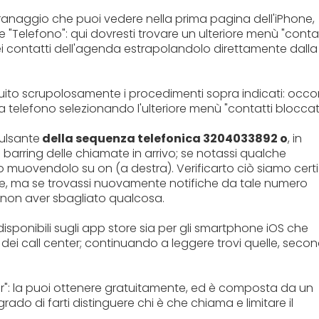
ranaggio che puoi vedere nella prima pagina dell'iPhone,
e "Telefono": qui dovresti trovare un ulteriore menù "contat
nei contatti dell'agenda estrapolandolo direttamente dalla
ito scrupolosamente i procedimenti sopra indicati: occo
 telefono selezionando l'ulteriore menù "contatti bloccati
pulsante
della sequenza telefonica 3204033892 o
, in
barring delle chiamate in arrivo; se notassi qualche
no muovendolo su on (a destra). Verificarto ciò siamo certi
tune, ma se trovassi nuovamente notifiche da tale numero
di non aver sbagliato qualcosa.
disponibili sugli app store sia per gli smartphone iOS che
dei call center; continuando a leggere trovi quelle, seco
r": la puoi ottenere gratuitamente, ed è composta da un
n grado di farti distinguere chi è che chiama e limitare il