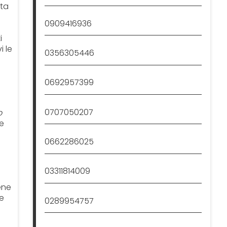
sta
0909416936
i
i le
0356305446
0692957399
0707050207
o
e
0662286025
03311814009
ene
e
0289954757