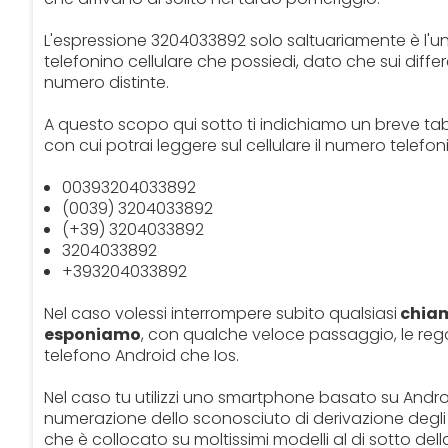
L'espressione 3204033892 solo saltuariamente è l'un
telefonino cellulare che possiedi, dato che sui differ
numero distinte.
A questo scopo qui sotto ti indichiamo un breve tabu
con cui potrai leggere sul cellulare il numero telefo
00393204033892
(0039) 3204033892
(+39) 3204033892
3204033892
+393204033892
Nel caso volessi interrompere subito qualsiasi
chiam
esponiamo
, con qualche veloce passaggio, le rego
telefono Android che Ios.
Nel caso tu utilizzi uno smartphone basato su Andro
numerazione dello sconosciuto di derivazione degli squi
che è collocato su moltissimi modelli al di sotto del