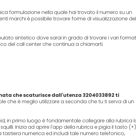
ica formulazione nella quale hai trovato il numero su un
enti marchi è possibile trovare forme di visualizzazione de
lato sintetico dove sarai in grado di trovare i vari format
nico del call center che continua a chiamarti.
ata che scaturisce dall'utenza 3204033892 ti
le che è meglio utilizzare a seconda che tu ti serva di un
id, in primo luogo è fondamentale collegare alla rubrica l
lli. Inizia ad aprire l'app della rubrica e pigia il tasto (+)
la tastiera numerica ed includi tale numero telefonico,