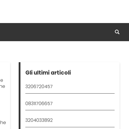
Gli ultimi articoli
he
ene
3206720457
08311706657
3204033892
che