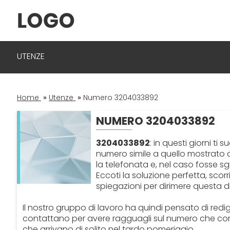
UTENZE
Home
»
Utenze
»
Numero 3204033892
NUMERO 3204033892
3204033892
: in questi giorni ti
numero simile a quello mostrato ad
la telefonata e, nel caso fosse sg
Eccoti la soluzione perfetta, scorr
spiegazioni per dirimere questa di
Il nostro gruppo di lavoro ha quindi pensato di redi
contattano per avere ragguagli sul numero che co
che arrivano di solito nel tardo pomeriggio.