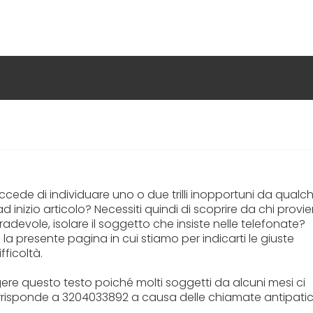
 succede di individuare uno o due trilli inopportuni da qualc
 inizio articolo? Necessiti quindi di scoprire da chi provi
radevole, isolare il soggetto che insiste nelle telefonate?
i la presente pagina in cui stiamo per indicarti le giuste
fficoltà.
gere questo testo poiché molti soggetti da alcuni mesi ci
rrisponde a 3204033892 a causa delle chiamate antipati