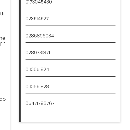
0173045430
ti
023514527
0286896034
rre
"."
0289731871
0110651824
0110651828
ndo
05471796767