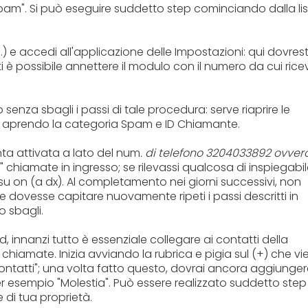
m". Si può eseguire suddetto step cominciando dalla li
 e accedi all'applicazione delle Impostazioni: qui dovrest
 è possibile annettere il modulo con il numero da cui ricev
 senza sbagli i passi di tale procedura: serve riaprire le
ne aprendo la categoria Spam e ID Chiamante.
nta attivata a lato del num
. di telefono 3204033892 ovver
chiamate in ingresso; se rilevassi qualcosa di inspiegabil
u on (a dx). Al completamento nei giorni successivi, non
se dovesse capitare nuovamente ripeti i passi descritti in
o sbagli.
 innanzi tutto è essenziale collegare ai contatti della
chiamate. Inizia avviando la rubrica e pigia sul (+) che vi
"Contatti"; una volta fatto questo, dovrai ancora aggiunger
esempio "Molestia". Può essere realizzato suddetto step
e di tua proprietà.