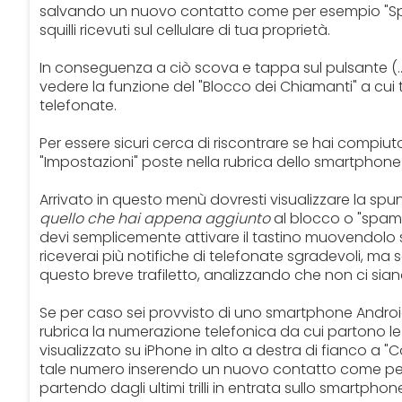
salvando un nuovo contatto come per esempio "Spa
squilli ricevuti sul cellulare di tua proprietà.
In conseguenza a ciò scova e tappa sul pulsante (…)
vedere la funzione del "Blocco dei Chiamanti" a cui ti
telefonate.
Per essere sicuri cerca di riscontrare se hai compiuto
"Impostazioni" poste nella rubrica dello smartpho
Arrivato in questo menù dovresti visualizzare la spu
quello che hai appena aggiunto
al blocco o "spam" 
devi semplicemente attivare il tastino muovendolo s
riceverai più notifiche di telefonate sgradevoli, ma 
questo breve trafiletto, analizzando che non ci sian
Se per caso sei provvisto di uno smartphone Android,
rubrica la numerazione telefonica da cui partono le 
visualizzato su iPhone in alto a destra di fianco a 
tale numero inserendo un nuovo contatto come per 
partendo dagli ultimi trilli in entrata sullo smartphon