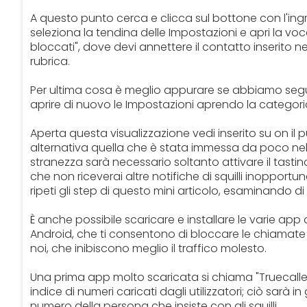
A questo punto cerca e clicca sul bottone con l'ing
seleziona la tendina delle Impostazioni e apri la voc
bloccati", dove devi annettere il contatto inserito 
rubrica.
Per ultima cosa è meglio appurare se abbiamo segu
aprire di nuovo le Impostazioni aprendo la categoria
Aperta questa visualizzazione vedi inserito su on il 
alternativa quella che è stata immessa da poco nel 
stranezza sarà necessario soltanto attivare il tasti
che non riceverai altre notifiche di squilli inoppor
ripeti gli step di questo mini articolo, esaminando 
È anche possibile scaricare e installare le varie app 
Android, che ti consentono di bloccare le chiamate 
noi, che inibiscono meglio il traffico molesto.
Una prima app molto scaricata si chiama "Truecalle
indice di numeri caricati dagli utilizzatori; ciò sarà i
numero della persona che insiste con gli squilli.